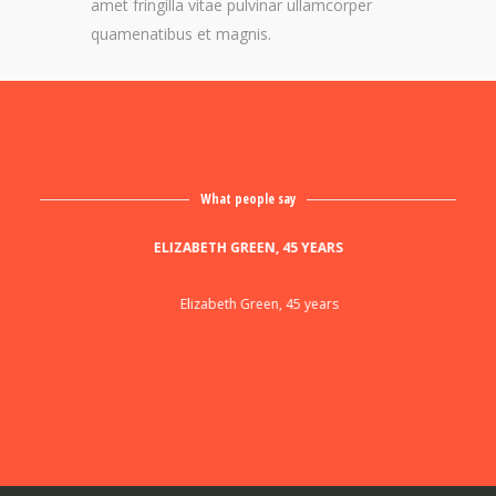
amet fringilla vitae pulvinar ullamcorper
quamenatibus et magnis.
What people say
ORK,
ELIZABETH GREEN, 45 YEARS
I T
INE
CO
Elizabeth Green, 45 years